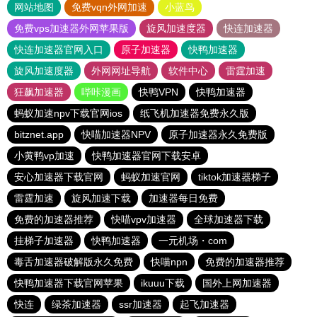
网站地图
免费vqn外网加速
小蓝鸟
免费vps加速器外网苹果版
旋风加速度器
快连加速器
快连加速器官网入口
原子加速器
快鸭加速器
旋风加速度器
外网网址导航
软件中心
雷霆加速
狂飙加速器
哔咔漫画
快鸭VPN
快鸭加速器
蚂蚁加速npv下载官网ios
纸飞机加速器免费永久版
bitznet.app
快喵加速器NPV
原子加速器永久免费版
小黄鸭vp加速
快鸭加速器官网下载安卓
安心加速器下载官网
蚂蚁加速官网
tiktok加速器梯子
雷霆加速
旋风加速下载
加速器每日免费
免费的加速器推荐
快喵vpv加速器
全球加速器下载
挂梯子加速器
快鸭加速器
一元机场・com
毒舌加速器破解版永久免费
快喵npn
免费的加速器推荐
快鸭加速器下载官网苹果
ikuuu下载
国外上网加速器
快连
绿茶加速器
ssr加速器
起飞加速器