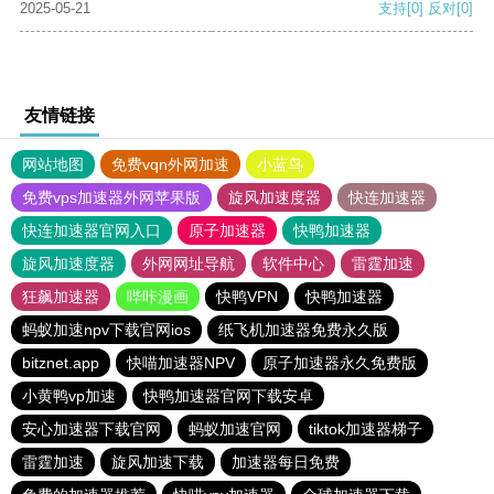
2025-05-21
支持
[0]
反对
[0]
友情链接
网站地图
免费vqn外网加速
小蓝鸟
免费vps加速器外网苹果版
旋风加速度器
快连加速器
快连加速器官网入口
原子加速器
快鸭加速器
旋风加速度器
外网网址导航
软件中心
雷霆加速
狂飙加速器
哔咔漫画
快鸭VPN
快鸭加速器
蚂蚁加速npv下载官网ios
纸飞机加速器免费永久版
bitznet.app
快喵加速器NPV
原子加速器永久免费版
小黄鸭vp加速
快鸭加速器官网下载安卓
安心加速器下载官网
蚂蚁加速官网
tiktok加速器梯子
雷霆加速
旋风加速下载
加速器每日免费