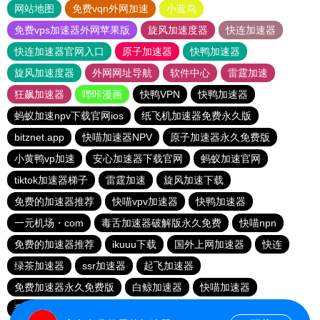
网站地图
免费vqn外网加速
小蓝鸟
免费vps加速器外网苹果版
旋风加速度器
快连加速器
快连加速器官网入口
原子加速器
快鸭加速器
旋风加速度器
外网网址导航
软件中心
雷霆加速
狂飙加速器
哔咔漫画
快鸭VPN
快鸭加速器
蚂蚁加速npv下载官网ios
纸飞机加速器免费永久版
bitznet.app
快喵加速器NPV
原子加速器永久免费版
小黄鸭vp加速
安心加速器下载官网
蚂蚁加速官网
tiktok加速器梯子
雷霆加速
旋风加速下载
免费的加速器推荐
快喵vpv加速器
快鸭加速器
一元机场・com
毒舌加速器破解版永久免费
快喵npn
免费的加速器推荐
ikuuu下载
国外上网加速器
快连
绿茶加速器
ssr加速器
起飞加速器
免费加速器永久免费版
白鲸加速器
快喵加速器
毒舌加速器破解版永久免费