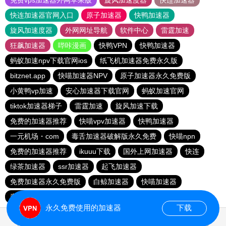
免费vps加速器外网苹果版
旋风加速度器
快连加速器
快连加速器官网入口
原子加速器
快鸭加速器
旋风加速度器
外网网址导航
软件中心
雷霆加速
狂飙加速器
哔咔漫画
快鸭VPN
快鸭加速器
蚂蚁加速npv下载官网ios
纸飞机加速器免费永久版
bitznet.app
快喵加速器NPV
原子加速器永久免费版
小黄鸭vp加速
安心加速器下载官网
蚂蚁加速官网
tiktok加速器梯子
雷霆加速
旋风加速下载
免费的加速器推荐
快喵vpv加速器
快鸭加速器
一元机场・com
毒舌加速器破解版永久免费
快喵npn
免费的加速器推荐
ikuuu下载
国外上网加速器
快连
绿茶加速器
ssr加速器
起飞加速器
免费加速器永久免费版
白鲸加速器
快喵加速器
毒舌加速器破解版永久免费
永久免费使用的加速器
下载
0.026354s