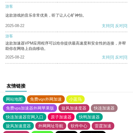
游客
这款游戏的音乐非常优美，听了让人心旷神怡。
2025-08-22
支持
[0]
反对
[0]
游客
这款加速器VPM应用程序可以给你提供最高速度和安全性的连接，并帮
助你在网络上自由移动。
2025-08-22
支持
[0]
反对
[0]
友情链接
网站地图
免费vqn外网加速
小蓝鸟
免费vps加速器外网苹果版
旋风加速度器
快连加速器
快连加速器官网入口
原子加速器
快鸭加速器
旋风加速度器
外网网址导航
软件中心
雷霆加速