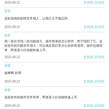
2025-08-22
支持
[0]
反对
[0]
游客
这款游戏的剧情非常感人，让我久久不能忘怀。
2025-08-22
支持
[0]
反对
[0]
游客
我一直在寻找一款功能强大、操作简单的办公软件，终于找到了它。这
款软件的功能非常强大，可以满足我日常办公的所有需求。操作也很简
单，即使是小白也能快速上手。
2025-08-22
支持
[0]
反对
[0]
游客
超棒啊 好用
2025-08-22
支持
[0]
反对
[0]
游客
这款软件的操作非常简单，即使是小白也能快速上手。
2025-08-22
支持
[0]
反对
[0]