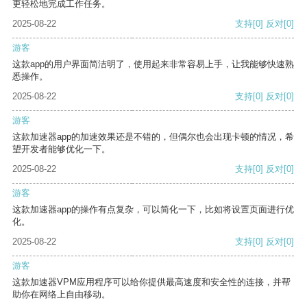
更轻松地完成工作任务。
2025-08-22
支持
[0]
反对
[0]
游客
这款app的用户界面简洁明了，使用起来非常容易上手，让我能够快速熟
悉操作。
2025-08-22
支持
[0]
反对
[0]
游客
这款加速器app的加速效果还是不错的，但偶尔也会出现卡顿的情况，希
望开发者能够优化一下。
2025-08-22
支持
[0]
反对
[0]
游客
这款加速器app的操作有点复杂，可以简化一下，比如将设置页面进行优
化。
2025-08-22
支持
[0]
反对
[0]
游客
这款加速器VPM应用程序可以给你提供最高速度和安全性的连接，并帮
助你在网络上自由移动。