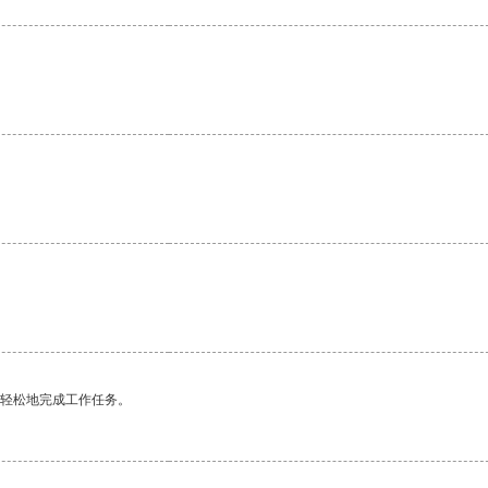
更轻松地完成工作任务。