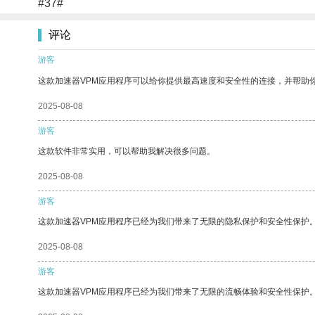
#37#
评论
游客
这款加速器VPM应用程序可以给你提供最高速度和安全性的连接，并帮助
2025-08-08
游客
这款软件非常实用，可以帮助我解决很多问题。
2025-08-08
游客
这款加速器VPM应用程序已经为我们带来了无限的隐私保护和安全性保护
2025-08-08
游客
这款加速器VPM应用程序已经为我们带来了无限的流畅体验和安全性保护