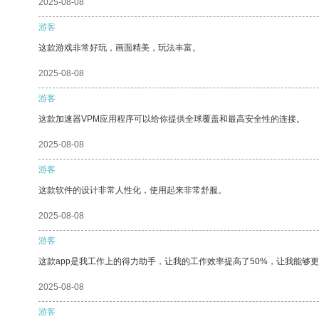
2025-08-08
游客
这款游戏非常好玩，画面精美，玩法丰富。
2025-08-08
游客
这款加速器VPM应用程序可以给你提供全球覆盖和最高安全性的连接。
2025-08-08
游客
这款软件的设计非常人性化，使用起来非常舒服。
2025-08-08
游客
这款app是我工作上的得力助手，让我的工作效率提高了50%，让我能够
2025-08-08
游客