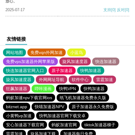
放心。
2025-07-17
支持
[0]
反对
[0]
友情链接
网站地图
免费vqn外网加速
小蓝鸟
免费vps加速器外网苹果版
旋风加速度器
快连加速器
快连加速器官网入口
原子加速器
快鸭加速器
旋风加速度器
外网网址导航
软件中心
雷霆加速
狂飙加速器
哔咔漫画
快鸭VPN
快鸭加速器
蚂蚁加速npv下载官网ios
纸飞机加速器免费永久版
bitznet.app
快喵加速器NPV
原子加速器永久免费版
小黄鸭vp加速
快鸭加速器官网下载安卓
安心加速器下载官网
蚂蚁加速官网
tiktok加速器梯子
雷霆加速
旋风加速下载
加速器每日免费