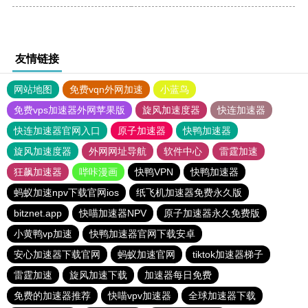
友情链接
网站地图
免费vqn外网加速
小蓝鸟
免费vps加速器外网苹果版
旋风加速度器
快连加速器
快连加速器官网入口
原子加速器
快鸭加速器
旋风加速度器
外网网址导航
软件中心
雷霆加速
狂飙加速器
哔咔漫画
快鸭VPN
快鸭加速器
蚂蚁加速npv下载官网ios
纸飞机加速器免费永久版
bitznet.app
快喵加速器NPV
原子加速器永久免费版
小黄鸭vp加速
快鸭加速器官网下载安卓
安心加速器下载官网
蚂蚁加速官网
tiktok加速器梯子
雷霆加速
旋风加速下载
加速器每日免费
免费的加速器推荐
快喵vpv加速器
全球加速器下载