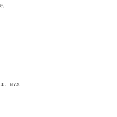
野。
合理，一目了然。
。