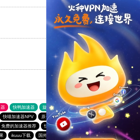
支持
[0]
反对
[0]
支持
[0]
反对
[0]
支持
[0]
反对
[0]
速器
快鸭加速器
旋风加速度器
外网网址导航
软件中心
快喵加速器NPV
原子加速器永久免费版
小黄鸭vp加速
免费的加速器推荐
快喵vpv加速器
全球加速器下载
果
ikuuu下载
国外上网加速器
快连
绿茶加速器