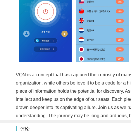
VQN is a concept that has captured the curiosity of man
organization, while others believe it to be a code for a
piece of information holds the potential for discovery. 
intellect and keep us on the edge of our seats. Each piec
drawn deeper into its captivating allure. Join us as we 
understanding. The journey may be long and arduous, but
评论