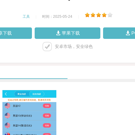
工具
|
时间：2025-05-24
|
卓下载
苹果下载
安卓市场，安全绿色