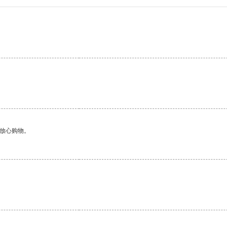
够放心购物。