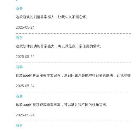
游客
这款游戏的剧情非常感人，让我久久不能忘怀。
2025-05-24
游客
这款软件的功能非常强大，可以满足我日常使用的需求。
2025-05-24
游客
这款app的售后服务非常完善，遇到问题总是能够得到妥善解决，让我能
2025-05-24
游客
这款app的视频资源非常丰富，可以满足我不同的娱乐需求。
2025-05-24
游客