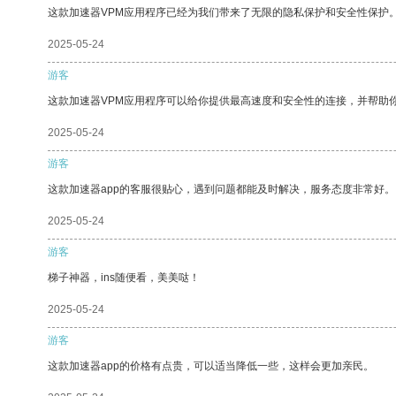
这款加速器VPM应用程序已经为我们带来了无限的隐私保护和安全性保护
2025-05-24
游客
这款加速器VPM应用程序可以给你提供最高速度和安全性的连接，并帮助
2025-05-24
游客
这款加速器app的客服很贴心，遇到问题都能及时解决，服务态度非常好。
2025-05-24
游客
梯子神器，ins随便看，美美哒！
2025-05-24
游客
这款加速器app的价格有点贵，可以适当降低一些，这样会更加亲民。