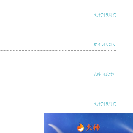
支持
[0]
反对
[0]
支持
[0]
反对
[0]
支持
[0]
反对
[0]
支持
[0]
反对
[0]