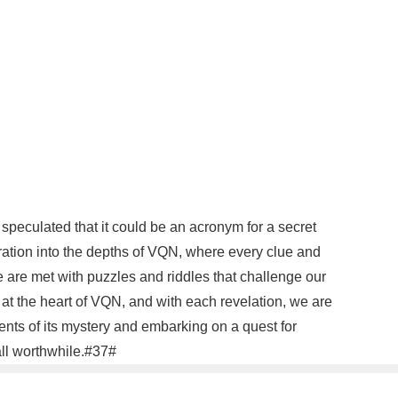
speculated that it could be an acronym for a secret
oration into the depths of VQN, where every clue and
e are met with puzzles and riddles that challenge our
e at the heart of VQN, and with each revelation, we are
ents of its mystery and embarking on a quest for
all worthwhile.#37#