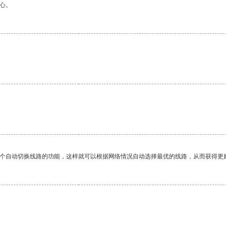
心。
一个自动切换线路的功能，这样就可以根据网络情况自动选择最优的线路，从而获得更