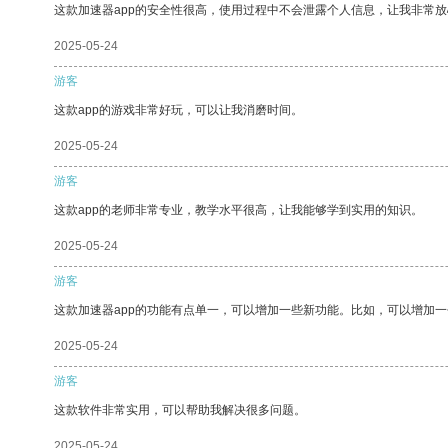
这款加速器app的安全性很高，使用过程中不会泄露个人信息，让我非常放
2025-05-24
游客
这款app的游戏非常好玩，可以让我消磨时间。
2025-05-24
游客
这款app的老师非常专业，教学水平很高，让我能够学到实用的知识。
2025-05-24
游客
这款加速器app的功能有点单一，可以增加一些新功能。比如，可以增加
2025-05-24
游客
这款软件非常实用，可以帮助我解决很多问题。
2025-05-24