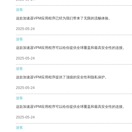
游客
这款加速器VPM应用程序已经为我们带来了无限的流畅体验。
2025-05-24
游客
这款加速器VPM应用程序可以给你提供全球覆盖和最高安全性的连接。
2025-05-24
游客
这款加速器VPM应用程序提供了顶级的安全性和隐私保护。
2025-05-24
游客
这款加速器VPM应用程序可以给你提供全球覆盖和最高安全性的连接。
2025-05-24
游客