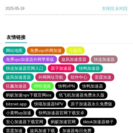
2025-05-19
支持
[0]
反对
[0]
友情链接
网站地图
免费vqn外网加速
小蓝鸟
免费vps加速器外网苹果版
旋风加速度器
快连加速器
快连加速器官网入口
原子加速器
快鸭加速器
旋风加速度器
外网网址导航
软件中心
雷霆加速
狂飙加速器
哔咔漫画
快鸭VPN
快鸭加速器
蚂蚁加速npv下载官网ios
纸飞机加速器免费永久版
bitznet.app
快喵加速器NPV
原子加速器永久免费版
小黄鸭vp加速
快鸭加速器官网下载安卓
安心加速器下载官网
蚂蚁加速官网
tiktok加速器梯子
雷霆加速
旋风加速下载
加速器每日免费